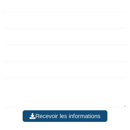
Statut
Prénom
Nom
E-
mail
Telephone
Message
Recevoir les informations
En cliquant ci-dessus sur recevoir une documentation, vous
acceptez nos
conditions générales d'utilisation
et