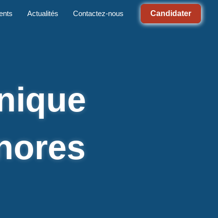
Candidater
ents
Actualités
Contactez-nous
nique
onores