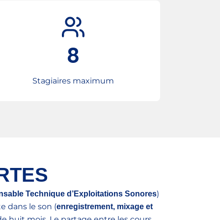
8
Stagiaires maximum
 RTES
)
sable Technique d’Exploitations Sonores
 dans le son (
enregistrement, mixage et
de huit mois. Le partage entre les cours