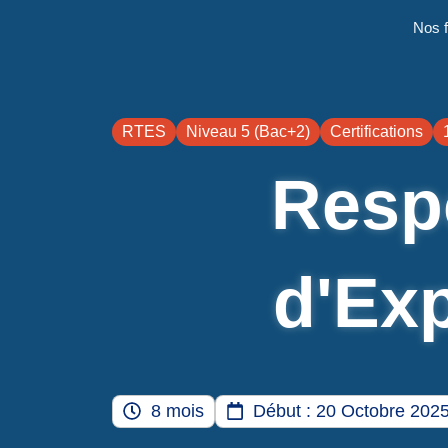
Aller
principal
Nos 
au
contenu
RTES
Niveau 5 (Bac+2)
Certifications
Resp
d'Exp
8 mois
Début : 20 Octobre 202