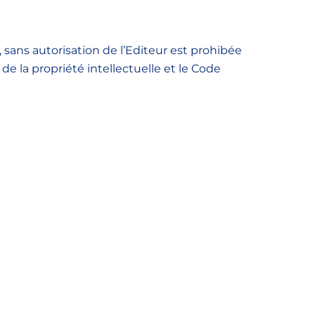
, sans autorisation de l’Editeur est prohibée
e la propriété intellectuelle et le Code
à la Charte en matière de protection des
te
EANIS
accessible à la rubrique « Cookies »