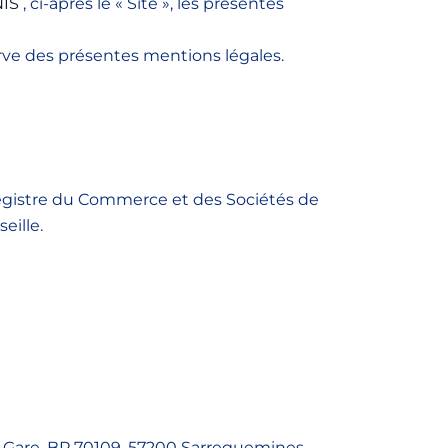
IS
, ci-après le « Site », les présentes
serve des présentes mentions légales.
 Registre du Commerce et des Sociétés de
eille.
 la Gare, BP 70109, 57200 Sarreguemines