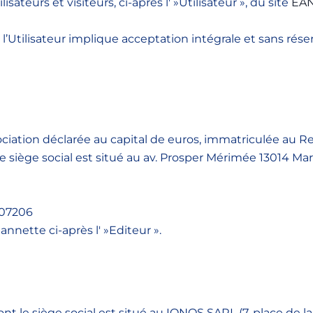
lisateurs et visiteurs, ci-après l' »Utilisateur », du site
EAN
r l’Utilisateur implique acceptation intégrale et sans ré
sociation déclarée au capital de euros, immatriculée au
siège social est situé au av. Prosper Mérimée 13014 Mars
707206
annette ci-après l' »Editeur ».
ont le siège social est situé au IONOS SARL (7, place de