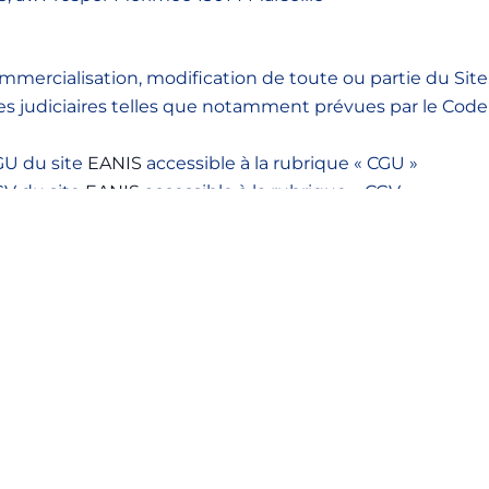
commercialisation, modification de toute ou partie du Site
es judiciaires telles que notamment prévues par le Code d
GU du site
EANIS
accessible à la rubrique « CGU »
GV du site
EANIS
accessible à la rubrique « CGV »
tection des données à caractère personnel , se reporter 
IS
accessible à la rubrique « Données personnelles »
ies, se reporter à la Charte en matière de cookies du si