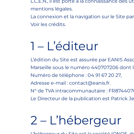
L.C.E.N., il est porté à la connaissance des uti
mentions légales.
La connexion et la navigation sur le Site pa
Voir les crédits.
1 – L’éditeur
L’édition du Site est assurée par EANIS As
Marseille sous le numéro 440707206 dont le 
Numéro de téléphone : 04 91 67 20 27,
Adresse e-mail : contact@eanis.fr.
N° de TVA intracommunautaire : FR87440
Le Directeur de la publication est Patrick Je
2 – L’hébergeur
L’hébergeur du Site est la société IONOS, d