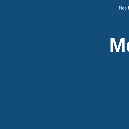
Aller
principal
Nos 
au
contenu
M