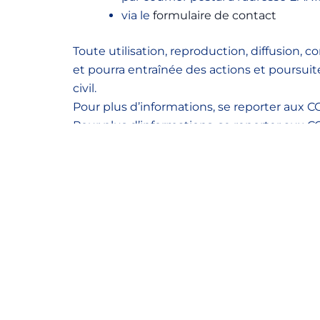
via le
formulaire de contact
Toute utilisation, reproduction, diffusion, 
et pourra entraînée des actions et poursuit
civil.
Pour plus d’informations, se reporter aux C
Pour plus d’informations, se reporter aux C
Pour plus d’informations en matière de pro
données à caractère personnel du site
EAN
Pour plus d’informations en matière de cook
ESPACE DES ARTS