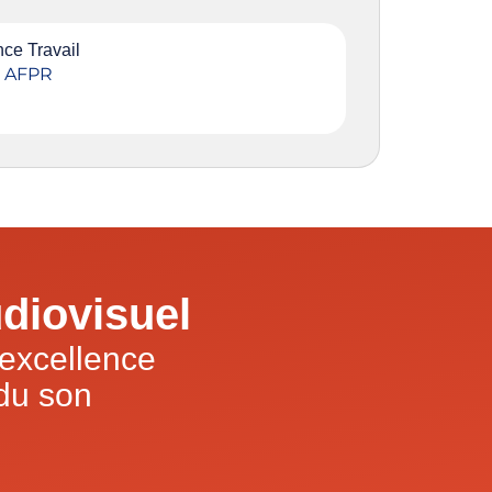
ce Travail
, AFPR
diovisuel
excellence
 du son